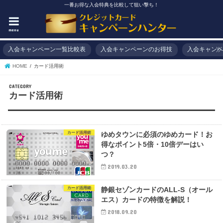
一番お得な入会特典を比較して狙い撃ち！
menu
入会キャンペーン一覧比較表
入会キャンペーンのお得技
入会キャンペ
HOME
カード活用術
カード活用術
カード活用術
ゆめタウンに必須のゆめカード！お
得なポイント5倍・10倍デーはい
つ？
2019.03.20
カード活用術
静銀セゾンカードのALL-S（オール
エス）カードの特徴を解説！
2018.09.20