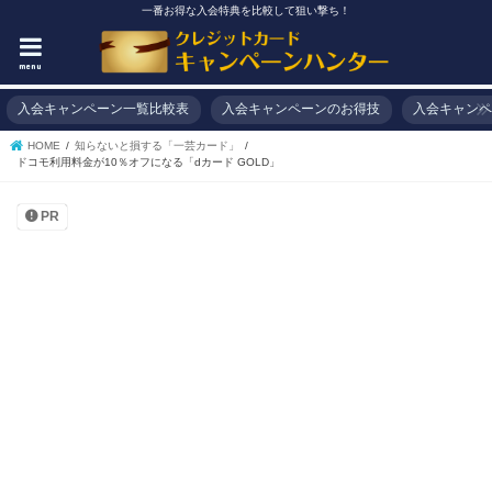
一番お得な入会特典を比較して狙い撃ち！
menu
入会キャンペーン一覧比較表
入会キャンペーンのお得技
入会キャンペ
HOME
知らないと損する「一芸カード」
ドコモ利用料金が10％オフになる「dカード GOLD」
PR