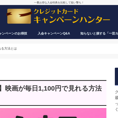
一番お得な入会特典を比較して狙い撃ち！
ャンペーンのお得技
入会キャンペーンQ&A
知らないと損する「一芸
券・電子マネーの活用で、あと
保険料も実質カード払いできる
入会特典目当てで発行したカード、す
クレジットカードは何枚まで同時に持
再入会でも入会特典がもらえるカード
クレジットカードが入会キャンペーン
入会したのに特典・ポイントがもらえ
入会キャンペーンで、なぜクレジット
い物できる
ぐ解約しても大丈夫？
てる？申し込める？
＆もらえないカードまとめ
を実施する時期は？特典はいつがお
ないのですが？
カード会社は損しないの？
れる方法とは
得？
映画が毎日1,100円で見れる方法