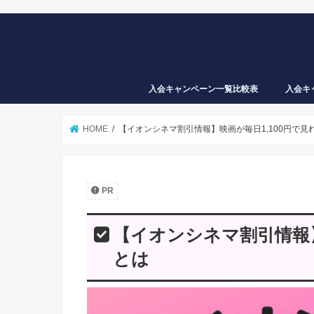
入会キャンペーン一覧比較表
入会キ
ギフト
税金も
から買
nanaco
HOME
【イオンシネマ割引情報】映画が毎日1,100円で見
PR
【イオンシネマ割引情報】
とは