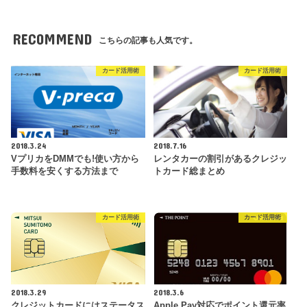
RECOMMEND
こちらの記事も人気です。
カード活用術
カード活用術
2018.3.24
2018.7.16
VプリカをDMMでも!使い方から
レンタカーの割引があるクレジッ
手数料を安くする方法まで
トカード総まとめ
カード活用術
カード活用術
2018.3.29
2018.3.6
クレジットカードにはステータス
Apple Pay対応でポイント還元率