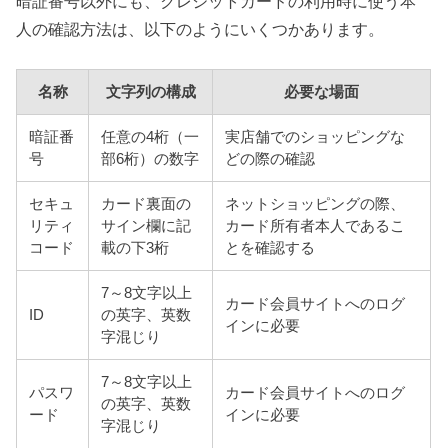
暗証番号以外にも、クレジットカードの利用時に使う本
人の確認方法は、以下のようにいくつかあります。
名称
文字列の構成
必要な場面
暗証番
任意の4桁（一
実店舗でのショッピングな
号
部6桁）の数字
どの際の確認
セキュ
カード裏面の
ネットショッピングの際、
リティ
サイン欄に記
カード所有者本人であるこ
コード
載の下3桁
とを確認する
7～8文字以上
カード会員サイトへのログ
ID
の英字、英数
インに必要
字混じり
7～8文字以上
パスワ
カード会員サイトへのログ
の英字、英数
ード
インに必要
字混じり