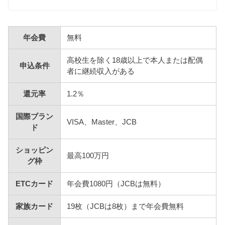
年会費
無料
高校生を除く18歳以上で本人または配偶
申込条件
者に継続収入がある
還元率
1.2％
国際ブラン
VISA、Master、JCB
ド
ショッピン
最高100万円
グ枠
ETCカード
年会費1080円（JCBは無料）
家族カード
19枚（JCBは8枚）まで年会費無料