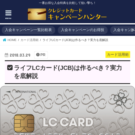
一番お得な入会特典を比較して狙い撃ち！
menu
入会キャンペーン一覧比較表
入会キャンペーンのお得技
入会キャンペ
HOME
カード活用術
ライフLCカード(JCB)は作るべき？実力を底解説
2018.03.29
カード活用術
PR
ライフLCカード(JCB)は作るべき？実力
を底解説