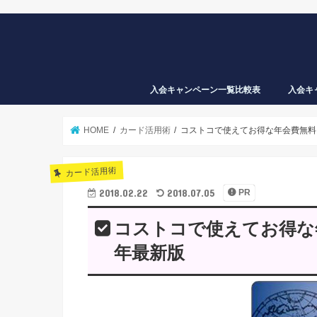
入会キャンペーン一覧比較表
入会キ
ギフト
税金も
から買
nanaco
HOME
カード活用術
コストコで使えてお得な年会費無料
カード活用術
2018.02.22
2018.07.05
PR
コストコで使えてお得な
年最新版