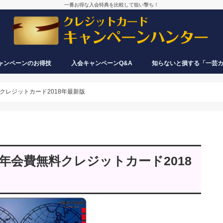
一番お得な入会特典を比較して狙い撃ち！
ャンペーンのお得技
入会キャンペーンQ&A
知らないと損する「一芸
券・電子マネーの活用で、あと
保険料も実質カード払いできる
入会特典目当てで発行したカード、す
クレジットカードは何枚まで同時に持
再入会でも入会特典がもらえるカード
クレジットカードが入会キャンペーン
入会したのに特典・ポイントがもらえ
入会キャンペーンで、なぜクレジット
い物できる
ぐ解約しても大丈夫？
てる？申し込める？
＆もらえないカードまとめ
を実施する時期は？特典はいつがお
ないのですが？
カード会社は損しないの？
クレジットカード2018年最新版
得？
年会費無料クレジットカード2018