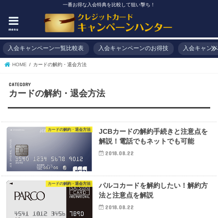
一番お得な入会特典を比較して狙い撃ち！
menu
入会キャンペーン一覧比較表
入会キャンペーンのお得技
入会キャンペ
HOME
カードの解約・退会方法
カードの解約・退会方法
カードの解約・退会方法
JCBカードの解約手続きと注意点を
解説！電話でもネットでも可能
2018.08.22
カードの解約・退会方法
パルコカードを解約したい！解約方
法と注意点を解説
2018.08.22