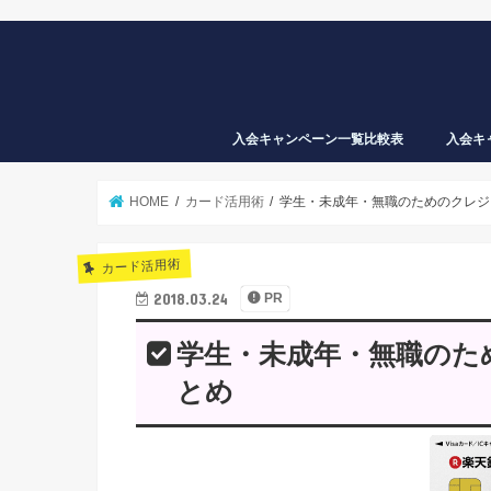
入会キャンペーン一覧比較表
入会キ
ギフト
税金も
から買
nanaco
HOME
カード活用術
学生・未成年・無職のためのクレジ
カード活用術
2018.03.24
PR
学生・未成年・無職のた
とめ