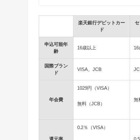
楽天銀行デビットカー
セ
ド
申込可能年
16歳以上
1
齢
国際ブラン
VISA、JCB
JC
ド
1029円（VISA）
年会費
無
無料（JCB）
0.2％（VISA）
還元率
0.