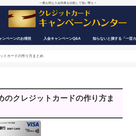
一番お得な入会特典を比較して狙い撃ち！
ャンペーンのお得技
入会キャンペーンQ&A
知らないと損する「一芸
券・電子マネーの活用で、あと
保険料も実質カード払いできる
入会特典目当てで発行したカード、す
クレジットカードは何枚まで同時に持
再入会でも入会特典がもらえるカード
クレジットカードが入会キャンペーン
入会したのに特典・ポイントがもらえ
入会キャンペーンで、なぜクレジット
い物できる
ぐ解約しても大丈夫？
てる？申し込める？
＆もらえないカードまとめ
を実施する時期は？特典はいつがお
ないのですが？
カード会社は損しないの？
ットカードの作り方まとめ
得？
めのクレジットカードの作り方ま