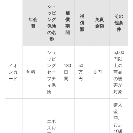
ショ
ッピ
補
補
その
年会
ング
償
免責
償
他条
費
保険
期
金額
額
件
の名
間
称
ショ
5,000
ッピ
円以
イオ
ング
180
50
上の
ンカ
無料
セー
日
万
０円
商品
ード
フテ
間
円
の被
ィ保
害が
険
対象
購入
金
額、
エポ
およ
スお
び保