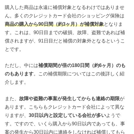
購入した商品は永遠に補償対象となるわけではありませ
ん。多くのクレジットカード会社のショッピング保険は
商品の購入から90日間（約3ヶ月）が補償対象
となりま
す。これは、90日目までの破損、故障、盗難であれば補
償されますが、91日目だと補償の対象外となるというこ
とです。
ただし、中には
補償期間が倍の
180
日間（約6
ヶ月）のも
のもあります
。この補償期限についてはこの後詳しく紹
介します。
また、
故障や盗難の事案が発生してからも連絡の期限
が
あります。こちらもクレジットカード会社によって異な
りますが、
30
日以内と設定している会社が多い
ようで
す。ですので、いくら購入から90日以内であっても、事
案の発生から30日以内に連絡をしなければ補償してもら