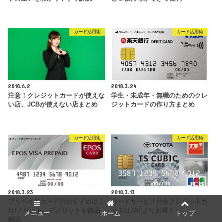
カード活用術
カード活用術
2018.6.2
2018.3.24
注意！クレジットカードが使えな
学生・未成年・無職のためのクレ
い店、JCBが使えない店まとめ
ジットカードの作り方まとめ
カード活用術
カード活用術
2018.3.23
2018.3.13
プリペイドカードのおすすめはこ
ロードサービス付きクレジットカ
れ!メリット、デメリットも徹底
ードはJAFよりお得！
メニュー
ホーム
トップ
解説