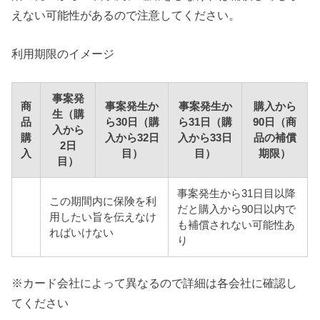
えない可能性があるので注意してください。
利用期限のイメージ
事案発
商
事案発生か
事案発生か
購入から
生（購
品
ら30日（購
ら31日（購
90日（商
入から
購
入から32日
入から33日
品の補償
2日
入
目）
目）
期限）
目）
事案発生から31日目以降
この期間内に保険を利
だと購入から90日以内で
用したい旨を伝えなけ
も補償されない可能性あ
ればいけない
り
※カード会社によって異なるので詳細は各会社に確認し
てください