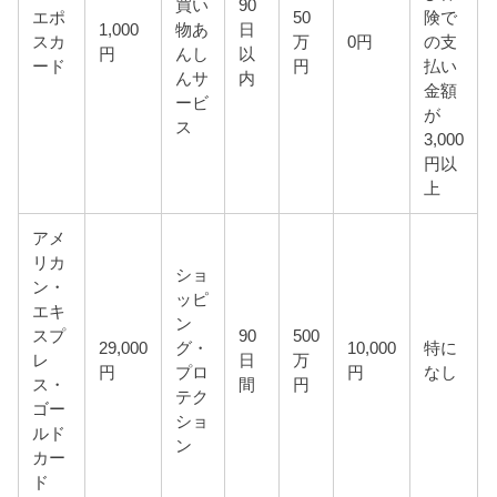
買い
90
エポ
50
険で
1,000
物あ
日
スカ
万
0円
の支
円
んし
以
ード
円
払い
んサ
内
金額
ービ
が
ス
3,000
円以
上
アメ
リカ
ショ
ン・
ッピ
エキ
ン
スプ
90
500
29,000
グ・
10,000
特に
レ
日
万
円
プロ
円
なし
ス・
間
円
テク
ゴー
ショ
ルド
ン
カー
ド