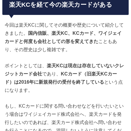
楽天KCを経て今の楽天カードがある
今回は楽天KCに関してその概要や歴史について紹介して
きました。
国内信販、楽天
KC
、KC
カード、ワイジェイ
カードと何度も会社としての形を変えてきた
こともあ
り、その歴史は少し複雑です。
ポイントとしては、
楽天
KC
は現在は存在していないクレ
ジットカード会社
であり、
KC
カード（旧楽天KC
カー
ド）は2016
年に新規発行の受付を終了している
という点
になります。
もし、KCカードに関する問い合わせなどを行いたいとい
う場合はワイジェイカード株式会社へ、楽天カードを発
行したいのであれば、楽天カード株式会社へ問い合わせ
を行うことになるので、混同しないように注意してくだ