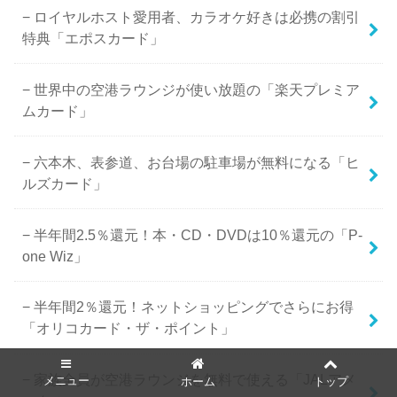
ロイヤルホスト愛用者、カラオケ好きは必携の割引
特典「エポスカード」
世界中の空港ラウンジが使い放題の「楽天プレミア
ムカード」
六本木、表参道、お台場の駐車場が無料になる「ヒ
ルズカード」
半年間2.5％還元！本・CD・DVDは10％還元の「P-
one Wiz」
半年間2％還元！ネットショッピングでさらにお得
「オリコカード・ザ・ポイント」
家族全員が空港ラウンジを無料で使える「JALアメ
メニュー
ホーム
トップ