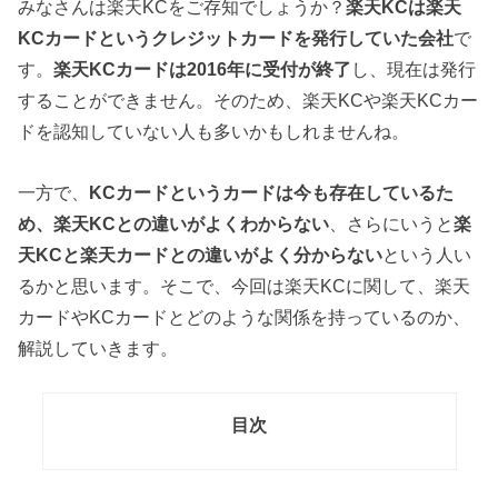
みなさんは楽天KCをご存知でしょうか？
楽天
KC
は楽天
KC
カードというクレジットカードを発行していた会社
で
す。
楽天
KC
カードは2016
年に受付が終了
し、現在は発行
することができません。そのため、楽天KCや楽天KCカー
ドを認知していない人も多いかもしれませんね。
一方で、
KC
カードというカードは今も存在しているた
め、楽天KC
との違いがよくわからない
、さらにいうと
楽
天
KC
と楽天カードとの違いがよく分からない
という人い
るかと思います。そこで、今回は楽天KCに関して、楽天
カードやKCカードとどのような関係を持っているのか、
解説していきます。
目次